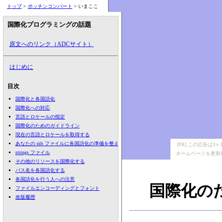
トップ
>
ポッチンコンバート
> いまここ
国際化プログラミングの話題
原文へのリンク（ADCサイト）
はじめに
目次
国際化と各国語化
国際化への対応
言語とロケールの指定
国際化のためのガイドライン
現在の言語とロケールを取得する
あなたの nib ファイルに各国語化の準備を整える
[PR] この広告は
strings ファイル
ホームページを更新
その他のリソースを国際化する
パス名を各国語化する
各国語化を行う人への注意
国際化の
ファイルエンコーディングとフォント
改版履歴