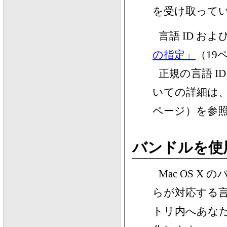
を受け取って
言語 ID お
の指定」
（19
正規の言語 I
いての詳細は
ページ）を参
バンドルを使
Mac OS 
らが対応する
トリ内へあな