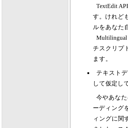
TextEd
す。けれど
ルをあなた
Multilin
チスクリプト
ます。
テキストデー
して仮定し
今やあなたは
ーディング
ィングに関